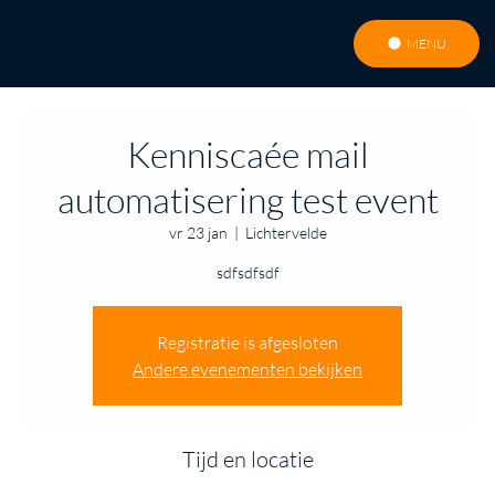
MENU
Kenniscaée mail
automatisering test event
vr 23 jan
  |  
Lichtervelde
sdfsdfsdf
Registratie is afgesloten
Andere evenementen bekijken
Tijd en locatie