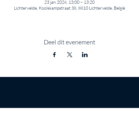
23 jan 2026, 13:00 – 13:20
Lichtervelde, Koolskampstraat 38, 8810 Lichtervelde, België
Deel dit evenement