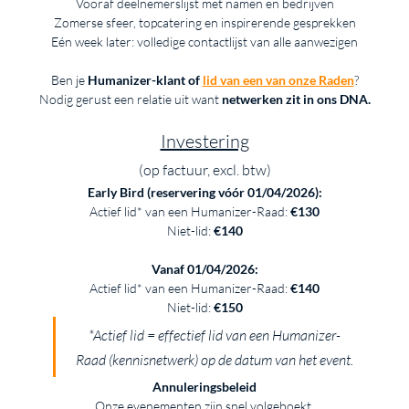
Vooraf deelnemerslijst met namen en bedrijven
Zomerse sfeer, topcatering en inspirerende gesprekken
Eén week later: volledige contactlijst van alle aanwezigen
Ben je 
Humanizer-klant of 
lid van een van onze Raden
?
Nodig gerust een relatie uit want 
netwerken zit in ons DNA.
Investering
(op factuur, excl. btw)
Early Bird (reservering vóór 01/04/2026):
Actief lid* van een Humanizer-Raad: 
€130
Niet-lid: 
€140
Vanaf 01/04/2026:
Actief lid* van een Humanizer-Raad: 
€140
Niet-lid: 
€150
*Actief lid = effectief lid van een Humanizer-
Raad (kennisnetwerk) op de datum van het event.
Annuleringsbeleid
 Onze evenementen zijn snel volgeboekt. 