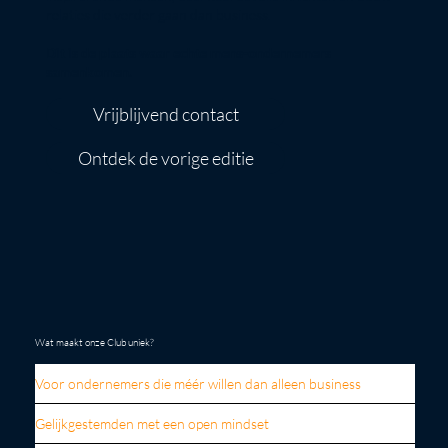
relaties die verder gaan dan business.
Dit is de plaats waar echte mens-ondernemers
samenkomen.
Vrijblijvend contact
Ontdek de vorige editie
Wat maakt onze Club uniek?
Voor ondernemers die méér willen dan alleen business
Gelijkgestemden met een open mindset