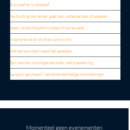
Exclusief en kwalitatief
Verbinding die verder gaat dan visitekaartjes uitwisselen
Geen verplichte pitchrondes of harde sales
Inspirerende en diverse community
Het persoonlijke naast het zakelijke
Een warme, uitnodigende sfeer met topcatering
Langdurige impact, niet enkel eenmalige ontmoetingen
Onze volgende evenementen
Momenteel geen evenementen