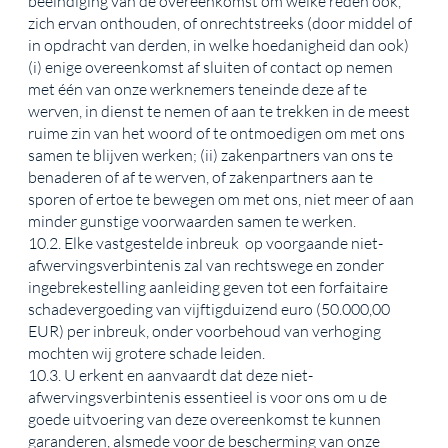
beëindiging van de overeenkomst om welke reden ook,
zich ervan onthouden, of onrechtstreeks (door middel of
in opdracht van derden, in welke hoedanigheid dan ook)
(i) enige overeenkomst af sluiten of contact op nemen
met één van onze werknemers teneinde deze af te
werven, in dienst te nemen of aan te trekken in de meest
ruime zin van het woord of te ontmoedigen om met ons
samen te blijven werken; (ii) zakenpartners van ons te
benaderen of af te werven, of zakenpartners aan te
sporen of ertoe te bewegen om met ons, niet meer of aan
minder gunstige voorwaarden samen te werken.
10.2. Elke vastgestelde inbreuk op voorgaande niet-
afwervingsverbintenis zal van rechtswege en zonder
ingebrekestelling aanleiding geven tot een forfaitaire
schadevergoeding van vijftigduizend euro (50.000,00
EUR) per inbreuk, onder voorbehoud van verhoging
mochten wij grotere schade leiden.
10.3. U erkent en aanvaardt dat deze niet-
afwervingsverbintenis essentieel is voor ons om u de
goede uitvoering van deze overeenkomst te kunnen
garanderen, alsmede voor de bescherming van onze