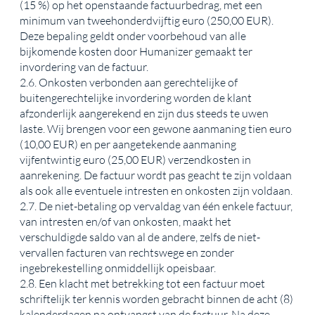
(15 %) op het openstaande factuurbedrag, met een
minimum van tweehonderdvijftig euro (250,00 EUR).
Deze bepaling geldt onder voorbehoud van alle
bijkomende kosten door Humanizer gemaakt ter
invordering van de factuur.
2.6. Onkosten verbonden aan gerechtelijke of
buitengerechtelijke invordering worden de klant
afzonderlijk aangerekend en zijn dus steeds te uwen
laste. Wij brengen voor een gewone aanmaning tien euro
(10,00 EUR) en per aangetekende aanmaning
vijfentwintig euro (25,00 EUR) verzendkosten in
aanrekening. De factuur wordt pas geacht te zijn voldaan
als ook alle eventuele intresten en onkosten zijn voldaan.
2.7. De niet-betaling op vervaldag van één enkele factuur,
van intresten en/of van onkosten, maakt het
verschuldigde saldo van al de andere, zelfs de niet-
vervallen facturen van rechtswege en zonder
ingebrekestelling onmiddellijk opeisbaar.
2.8. Een klacht met betrekking tot een factuur moet
schriftelijk ter kennis worden gebracht binnen de acht (8)
kalenderdagen na ontvangst van de factuur. Na deze