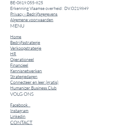
BE-0819.055-825
Erkenning Vlaamse overheid: DV.O219849
Privacy - Bedrijfsgegevens
Algemene voorwaarden
MENU
Home
Bedrijfsstrategie
Verkoopstrategie
HR
Operationeel
Financieel
Kennisnetwerken
Strategiedagen
Connecteer en leer (gratis)
Humanizer Business Club
VOLG ONS
Facebook
Instagram
Linkedin
CONTACT