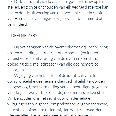
4.3. De klant dient zich loyaal en te goeder trouw op te
stellen, en zich te onthouden van elk gedrag dat ertoe kan
leiden dat de uitvoering van de overeenkomst in hoofde
van Humanizer op enigerlei wijze wordt belemmerd of
verhinderd.
5. DEELNEMERS
5.1. Bij het aangaan van de overeenkomst c.q. inschrijving
op een opleiding dient de klant de namen (en indien
vereist voor de uitvoering van de overeenkomst c.q.
opleiding de e-mailadressen) van alle deelnemers te
bezorgen.
5.2. Wijziging van het aantal of de identiteit van de
oorspronkelijke deelnemers dient schriftelijk te worden
aangevraagd, met vermelding van de benodigde gegevens
van de (nieuwe c.q. bijkomende) deelnemers in kwestie.
Wij behouden ons het recht voor om dergelijke
wijzigingen te weigeren (om praktische, organisatorische,
educatieve of andere redenen), dan wel te aanvaarden
(desgevallend tegen een meerkost per nieuwe c.q.