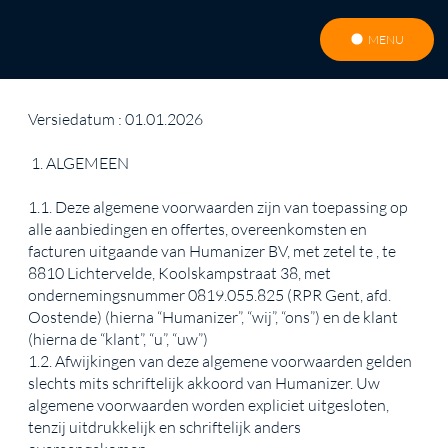
MENU
ALGEMENE VOORWAARDEN
Versiedatum : 01.01.2026
1. ALGEMEEN
1.1. Deze algemene voorwaarden zijn van toepassing op
alle aanbiedingen en offertes, overeenkomsten en
facturen uitgaande van Humanizer BV, met zetel te , te
8810 Lichtervelde, Koolskampstraat 38, met
ondernemingsnummer 0819.055.825 (RPR Gent, afd.
Oostende) (hierna “Humanizer”, “wij”, “ons”) en de klant
(hierna de “klant”, “u”, “uw”)
1.2. Afwijkingen van deze algemene voorwaarden gelden
slechts mits schriftelijk akkoord van Humanizer. Uw
algemene voorwaarden worden expliciet uitgesloten,
tenzij uitdrukkelijk en schriftelijk anders